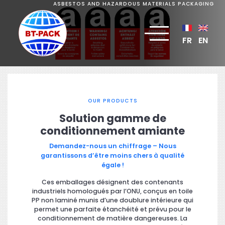
ASBESTOS AND HAZARDOUS MATERIALS PACKAGING
FR
EN
OUR PRODUCTS
Solution gamme de
conditionnement amiante
Demandez-nous un chiffrage – Nous
garantissons d’être moins chers à qualité
égale !
Ces emballages désignent des contenants
industriels homologués par l’ONU, conçus en toile
PP non laminé munis d’une doublure intérieure qui
permet une parfaite étanchéité et prévu pour le
conditionnement de matière dangereuses. La